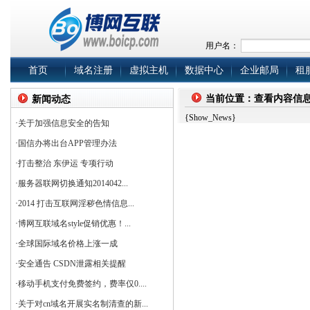
用户名：
首页
域名注册
虚拟主机
数据中心
企业邮局
租
当前位置：查看内容信
新闻动态
{Show_News}
·
关于加强信息安全的告知
·
国信办将出台APP管理办法
·
打击整治 东伊运 专项行动
·
服务器联网切换通知2014042...
·
2014 打击互联网淫秽色情信息...
·
博网互联域名style促销优惠！...
·
全球国际域名价格上涨一成
·
安全通告 CSDN泄露相关提醒
·
移动手机支付免费签约，费率仅0....
·
关于对cn域名开展实名制清查的新...