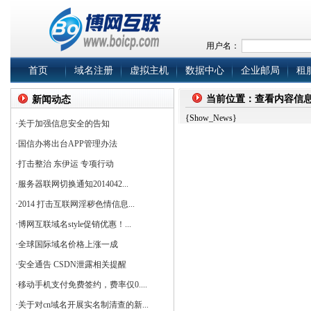
用户名：
首页
域名注册
虚拟主机
数据中心
企业邮局
租
当前位置：查看内容信
新闻动态
{Show_News}
·
关于加强信息安全的告知
·
国信办将出台APP管理办法
·
打击整治 东伊运 专项行动
·
服务器联网切换通知2014042...
·
2014 打击互联网淫秽色情信息...
·
博网互联域名style促销优惠！...
·
全球国际域名价格上涨一成
·
安全通告 CSDN泄露相关提醒
·
移动手机支付免费签约，费率仅0....
·
关于对cn域名开展实名制清查的新...