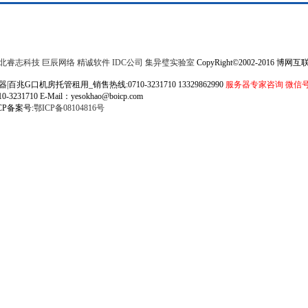
北睿志科技
巨辰网络
精诚软件
IDC公司
集异璧实验室
CopyRight©2002-2016 
G口机房托管租用_销售热线:0710-3231710 13329862990
服务器专家咨询 微信号 13
31710 E-Mail：yesokhao@boicp.com
CP备案号:
鄂ICP备08104816号