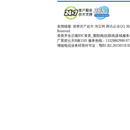
友情链接:
襄樊房产超市
淘宝网
腾讯企业QQ
湖
Reserved.
资质齐全正规IDC资质_襄阳|电信|双线|多线服务器|百兆
广景碧云天B座1101 服务热线：13329862990 0710-32
增值电信业务经营许可证：鄂B1.B2-20150118 I