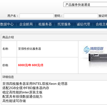
用户名：
密码：
验证
数据中心
企业邮局
租服务器
托管服务
诚征代理
合租主
器
商品介绍
名称:
至强性价比服务器
价格:
6000元/年 600元/月
详细信息
至强四核服务器采用INTEL双核Xeon 处理器
搭配2GB全缓冲FBD服务器内存
稳定高性能的inter原装主板
配置具有很强数据通信能力
高性能读写存储