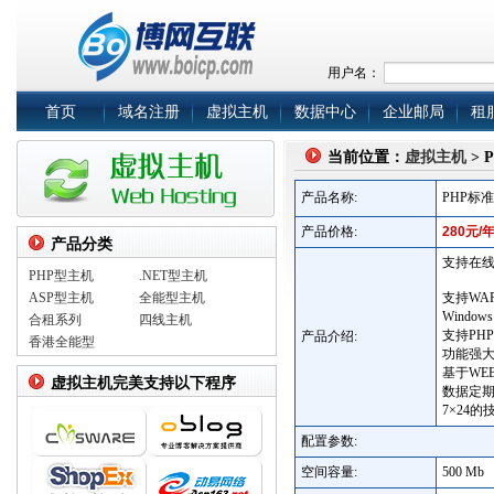
用户名：
首页
域名注册
虚拟主机
数据中心
企业邮局
租
当前位置：
虚拟主机
> 
产品名称:
PHP标
产品价格:
280元/
产品分类
支持在
PHP型主机
.NET型主机
ASP型主机
全能型主机
支持WA
Windows
合租系列
四线主机
支持PHP
产品介绍:
香港全能型
功能强
基于WE
虚拟主机完美支持以下程序
数据定
7×24
配置参数:
空间容量:
500 Mb