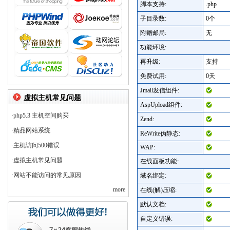
脚本支持:
.php
子目录数:
0个
附赠邮局:
无
功能环境:
再升级:
支持
免费试用:
0天
Jmail发信组件:
虚拟主机常见问题
AspUpload组件:
·
php5.3 主机空间购买
Zend:
·
精品网站系统
ReWrite伪静态:
·
主机访问500错误
WAP:
·
虚拟主机常见问题
在线面板功能:
·
网站不能访问的常见原因
域名绑定:
more
在线(解)压缩:
默认文档:
自定义错误: